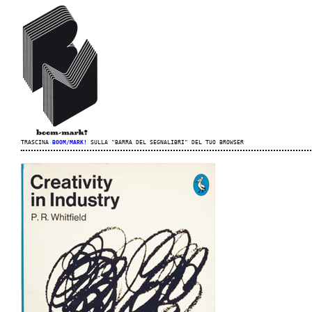
TRASCINA
BOOM/MARK!
SULLA "BARRA DEL SEGNALIBRI" DEL TUO BROWSER